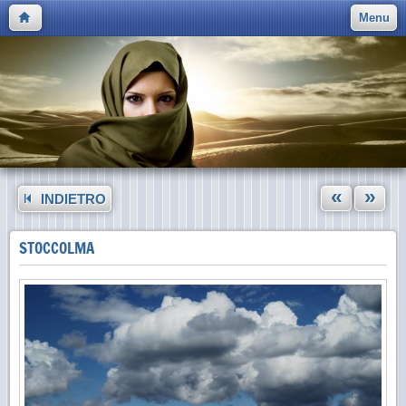
Menu
«
»
INDIETRO
STOCCOLMA